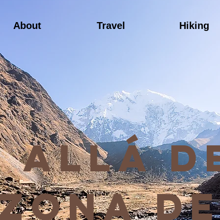
About
Travel
Hiking
 allá d
zona d