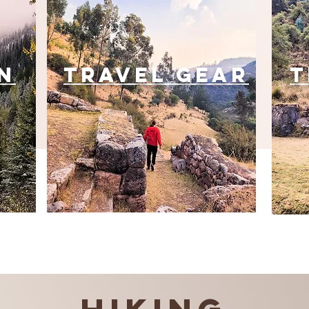
n
Travel Gear
T