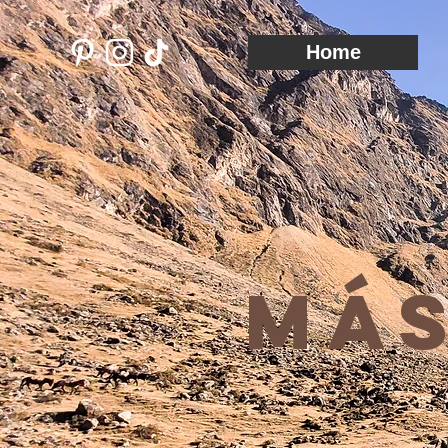
pintrk('track', 'pagevisit', { property: 'Athleta' });
Home
Más