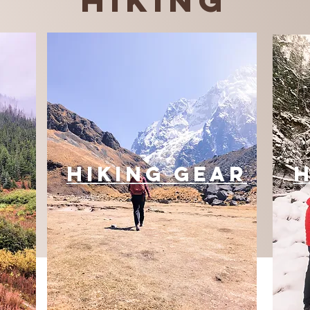
hiking
Hiking Gear
H